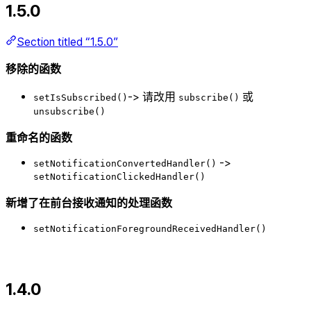
1.5.0
Section titled “1.5.0”
移除的函数
-> 请改用
或
setIsSubscribed()
subscribe()
unsubscribe()
重命名的函数
->
setNotificationConvertedHandler()
setNotificationClickedHandler()
新增了在前台接收通知的处理函数
setNotificationForegroundReceivedHandler()
1.4.0