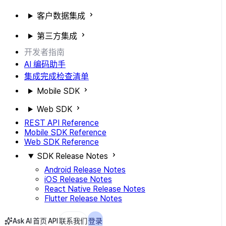
客户数据集成
第三方集成
开发者指南
AI 编码助手
集成完成检查清单
Mobile SDK
Web SDK
REST API Reference
Mobile SDK Reference
Web SDK Reference
SDK Release Notes
Android Release Notes
iOS Release Notes
React Native Release Notes
Flutter Release Notes
Ask AI
首页
API
联系我们
登录