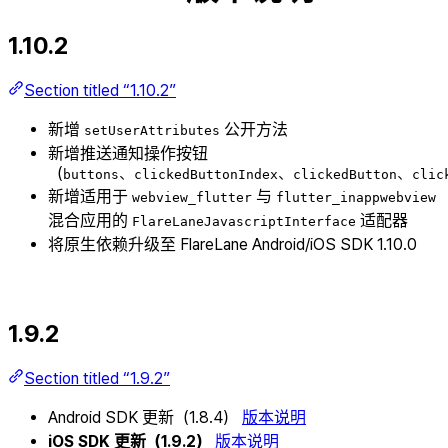
1.10.2
Section titled “1.10.2”
新增
公开方法
setUserAttributes
新增推送通知操作按钮
（
、
、
、
buttons
clickedButtonIndex
clickedButton
clic
新增适用于
与
webview_flutter
flutter_inappwebview
混合应用的
适配器
FlareLaneJavascriptInterface
将原生依赖升级至 FlareLane Android/iOS SDK 1.10.0
1.9.2
Section titled “1.9.2”
Android SDK 更新（1.8.4）
版本说明
iOS SDK 更新（1.9.2）
版本说明