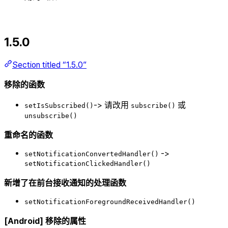
1.5.0
Section titled “1.5.0”
移除的函数
-> 请改用
或
setIsSubscribed()
subscribe()
unsubscribe()
重命名的函数
->
setNotificationConvertedHandler()
setNotificationClickedHandler()
新增了在前台接收通知的处理函数
setNotificationForegroundReceivedHandler()
[Android] 移除的属性