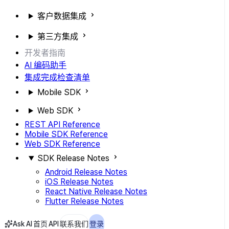
客户数据集成
第三方集成
开发者指南
AI 编码助手
集成完成检查清单
Mobile SDK
Web SDK
REST API Reference
Mobile SDK Reference
Web SDK Reference
SDK Release Notes
Android Release Notes
iOS Release Notes
React Native Release Notes
Flutter Release Notes
Ask AI
首页
API
联系我们
登录