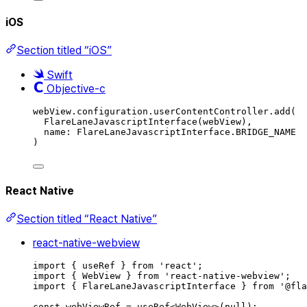
iOS
Section titled “iOS”
Swift
Objective-c
webView.
configuration
.
userContentController
.
add
(
FlareLaneJavascriptInterface
(
webView
)
,
name
:
 FlareLaneJavascriptInterface.
BRIDGE_NAME
)
React Native
Section titled “React Native”
react-native-webview
import
{
useRef
}
from
'
react
'
;
import
{
WebView
}
from
'
react-native-webview
'
;
import
{
FlareLaneJavascriptInterface
}
from
'
@fla
const
webViewRef
=
useRef
<
WebView
>(
null
);