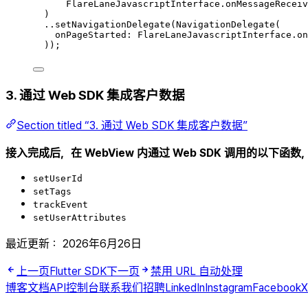
FlareLaneJavascriptInterface
.
onMessageReceiv
)
..
setNavigationDelegate
(
NavigationDelegate
(
onPageStarted
:
FlareLaneJavascriptInterface
.
on
))
;
3. 通过 Web SDK 集成客户数据
Section titled “3. 通过 Web SDK 集成客户数据”
接入完成后，在 WebView 内通过 Web SDK 调用的以下函数
setUserId
setTags
trackEvent
setUserAttributes
最近更新：
2026年6月26日
上一页
Flutter SDK
下一页
禁用 URL 自动处理
博客
文档
API
控制台
联系我们
招聘
LinkedIn
Instagram
Facebook
X