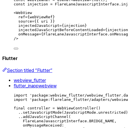
const
injection
=
FlareLaneJavascriptInterface
.
inj
<
WebView
ref
={
webViewRef
}
source
={{
uri
}}
injectedJavaScript
={
injection
}
injectedJavaScriptBeforeContentLoaded
={
injection
onMessage
={
FlareLaneJavascriptInterface
.
onMessag
/>
Flutter
Section titled “Flutter”
webview_flutter
flutter_inappwebview
import
'package:webview_flutter/webview_flutter.da
import
'package:flarelane_flutter/adapters/webview
final
 controller 
=
WebViewController
()
..
setJavaScriptMode
(
JavaScriptMode
.
unrestricted)
..
addJavaScriptChannel
(
FlareLaneJavascriptInterface
.
BRIDGE_NAME
,
onMessageReceived
: