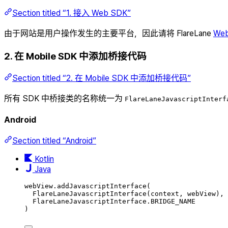
Section titled “1. 接入 Web SDK”
由于网站是用户操作发生的主要平台，因此请将 FlareLane
We
2. 在 Mobile SDK 中添加桥接代码
Section titled “2. 在 Mobile SDK 中添加桥接代码”
所有 SDK 中桥接类的名称统一为
FlareLaneJavascriptInterf
Android
Section titled “Android”
Kotlin
Java
webView.
addJavascriptInterface
(
FlareLaneJavascriptInterface
(context, webView),
FlareLaneJavascriptInterface.BRIDGE_NAME
)