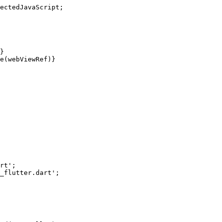
ectedJavaScript
;
}
e
(
webViewRef
)}
rt'
;
_flutter.dart'
;