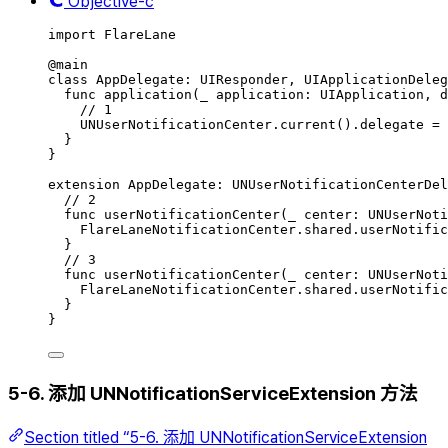
Objective-c
import
FlareLane
@
main
class
AppDelegate
:
UIResponder
, 
UIApplicationDeleg
func
application
(
_
 application: UIApplication, 
d
// 1
UNUserNotificationCenter.
current
()
.
delegate
=
}
}
extension
AppDelegate
:
UNUserNotificationCenterDel
// 2
func
userNotificationCenter
(
_
 center: UNUserNoti
FlareLaneNotificationCenter.
shared
.
userNotific
}
// 3
func
userNotificationCenter
(
_
 center: UNUserNoti
FlareLaneNotificationCenter.
shared
.
userNotific
}
}
5-6. 添加 UNNotificationServiceExtension 方法
Section titled “5-6. 添加 UNNotificationServiceExtension