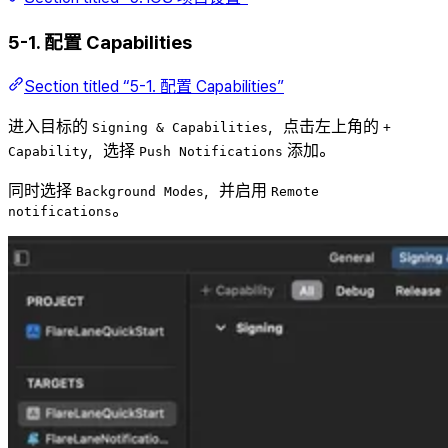
5-1. 配置 Capabilities
Section titled “5-1. 配置 Capabilities”
进入目标的
，点击左上角的
Signing & Capabilities
+
，选择
添加。
Capability
Push Notifications
同时选择
，并启用
Background Modes
Remote
。
notifications