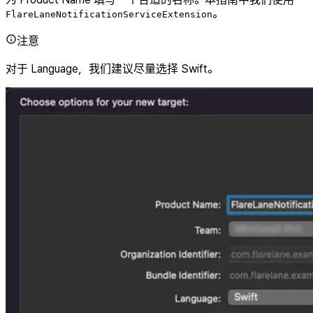
。
FlareLaneNotificationServiceExtension
注意
对于 Language，我们建议尽量选择 Swift。