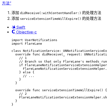
方法”
添加
的处理方法
didReceive(:withContentHandler:)
添加
的处理方法
serviceExtensionTimeWillExpire()
Swift
Objective-c
import
UserNotifications
import
FlareLane
class
NotificationService
:
UNNotificationServiceEx
override
func
didReceive
(
_
 request: UNNotificati
// 1
// Branch so that only FlareLane's methods run
if
 FlareLaneNotificationServiceExtensionHelper
FlareLaneNotificationServiceExtensionHelper.
}
else
{
// ...
}
}
override
func
serviceExtensionTimeWillExpire
()
{
// 2
FlareLaneNotificationServiceExtensionHelper.
sh
}
}