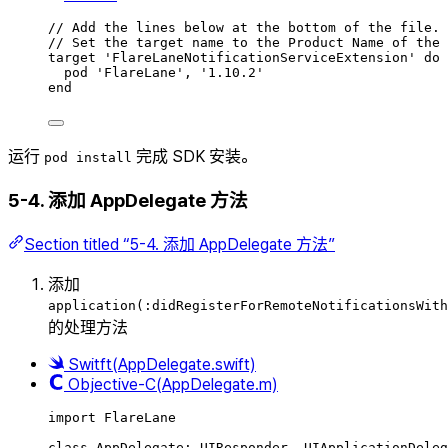
// Add the lines below at the bottom of the file.
// Set the target name to the Product Name of the 
target 'FlareLaneNotificationServiceExtension' 
do
pod 'FlareLane', '
1.10.2
'
end
运行
完成 SDK 安装。
pod install
5-4. 添加 AppDelegate 方法
Section titled “5-4. 添加 AppDelegate 方法”
添加
application(:didRegisterForRemoteNotificationsWith
的处理方法
Switft(AppDelegate.swift)
Objective-C(AppDelegate.m)
import
FlareLane
class
AppDelegate
:
UIResponder
, 
UIApplicationDeleg