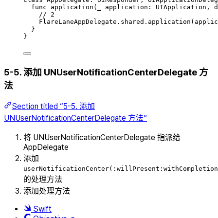
func
application
(
_
 application: UIApplication, 
d
// 2
FlareLaneAppDelegate.
shared
.
application
(
applic
}
}
5-5. 添加 UNUserNotificationCenterDelegate 方
法
Section titled “5-5. 添加
UNUserNotificationCenterDelegate 方法”
将 UNUserNotificationCenterDelegate 指派给
AppDelegate
添加
userNotificationCenter(:willPresent:withCompletion
的处理方法
添加处理方法
Swift