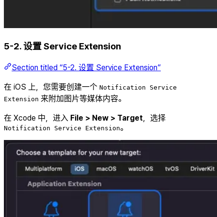
5-2. 设置 Service Extension
Section titled “5-2. 设置 Service Extension”
在 iOS 上，您需要创建一个
Notification Service
来附加图片等媒体内容。
Extension
在 Xcode 中，进入
File > New > Target
，选择
。
Notification Service Extension