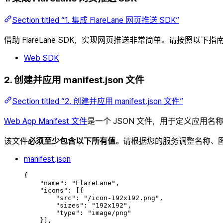
Section titled “1. 集成 FlareLane 网页推送 SDK”
借助 FlareLane SDK，实现网页推送非常简单。请按照以下指南
Web SDK
2. 创建并应用 manifest.json 文件
Section titled “2. 创建并应用 manifest.json 文件”
Web App Manifest 文件
是一个 JSON 文件，用于定义应用名
该文件
必须至少包含以下所有值
。请根据您的服务调整名称、
manifest.json
{
"
name
"
:
"
FlareLane
"
,
"
icons
"
:
[{
"
src
"
:
"
/icon-192x192.png
"
,
"
sizes
"
:
"
192x192
"
,
"
type
"
:
"
image/png
"
}],