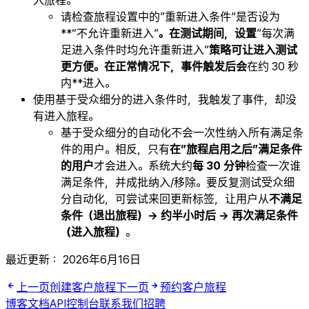
入旅程。
请检查旅程设置中的”重新进入条件”是否设为
**“不允许重新进入”
。在测试期间，设置
”每次满
足进入条件时均允许重新进入”
策略可让进入测试
更方便。在正常情况下，事件触发后会
在约 30 秒
内**进入。
使用基于受众细分的进入条件时，我触发了事件，却没
有进入旅程。
基于受众细分的自动化不会一次性纳入所有满足条
件的用户。相反，只有
在”旅程启用之后”满足条件
的用户
才会进入。系统大约
每 30 分钟
检查一次谁
满足条件，并成批纳入/移除。要反复测试受众细
分自动化，可尝试来回更新标签，让用户从
不满足
条件（退出旅程）→ 约半小时后 → 再次满足条件
（进入旅程）
。
最近更新：
2026年6月16日
上一页
创建客户旅程
下一页
预约客户旅程
博客
文档
API
控制台
联系我们
招聘