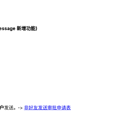
sage 新增功能）
户
发送。->
非好友发送审批申请表