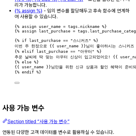
리가 가능합니다.
{% assign %}
- 임의 변수를 할당해두고 후속 함수에 연계하
여 사용할 수 있습니다.
{
%
assign
user_name
=
tags
.
nickname
%
}
{
%
assign
last_purchase
=
tags
.
last_purchase_categ
{
%
if
last_purchase
==
"
스니커즈
"
%
}
이번
주
한정으로
{{
user_name
}}
님이
좋아하시는
스니커즈
{
%
elsif
last_purchase
==
"
아우터
"
%
}
추운
날씨에
딱
맞는
아우터
신상이
입고되었어요
!
{{
user_n
{
%
else
%
}
{{
user_name
}}
님만을
위한
신규
상품과
할인
혜택이
준비
{
%
endif
%
}
사용 가능 변수
Section titled “사용 가능 변수”
연동된 다양한 고객 데이터를 변수로 활용하실 수 있습니다.