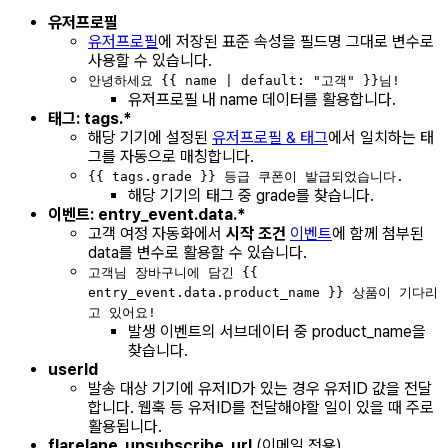
유저프로필
유저프로필
에 저장된 표준 속성을 필드명 그대로 변수로
사용할 수 있습니다.
안녕하세요 {{ name | default: "고객" }}님!
유저프로필 내 name 데이터를 활용합니다.
태그: tags.*
해당 기기에 설정된
유저프로필 & 태그
에서 일치하는 태
그를 자동으로 매칭합니다.
{{ tags.grade }} 등급 쿠폰이 발급되었습니다.
해당 기기의 태그 중 grade를 찾습니다.
이벤트: entry_event.data.*
고객 여정 자동화에서
시작 조건
이벤트
에 함께 첨부된
data를 변수로 활용할 수 있습니다.
고객님 장바구니에 담긴 {{
entry_event.data.product_name }} 상품이 기다리
고 있어요!
발생 이벤트의 서브데이터 중 product_name을
찾습니다.
userId
발송 대상 기기에 유저ID가 있는 경우 유저ID 값을 전달
합니다. 웹훅 등 유저ID를 전달해야할 일이 있을 때 주로
활용됩니다.
flarelane_unsubscribe_url
(이메일 전용)