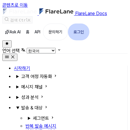
콘텐츠로 이동
FlareLane Docs
검색
Ctrl
K
Ask AI
홈
API
문의하기
로그인
언어 선택
시작하기
고객 여정 자동화
메시지 채널
성과 분석
발송 & 대상
세그먼트
반복 발송 메시지