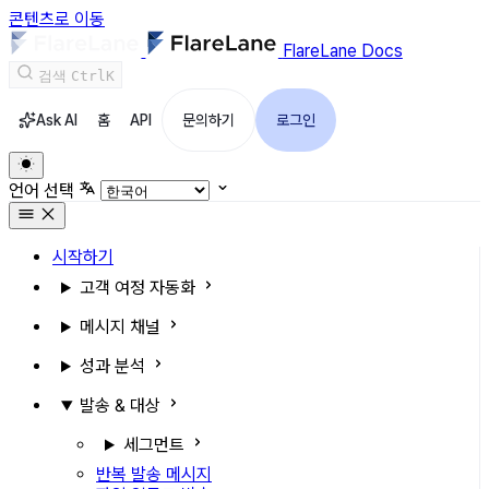
콘텐츠로 이동
FlareLane Docs
검색
Ctrl
K
Ask AI
홈
API
문의하기
로그인
언어 선택
시작하기
고객 여정 자동화
메시지 채널
성과 분석
발송 & 대상
세그먼트
반복 발송 메시지