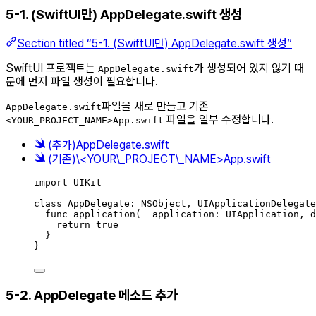
5-1. (SwiftUI만) AppDelegate.swift 생성
Section titled “5-1. (SwiftUI만) AppDelegate.swift 생성”
SwiftUI 프로젝트는
가 생성되어 있지 않기 때
AppDelegate.swift
문에 먼저 파일 생성이 필요합니다.
파일을 새로 만들고 기존
AppDelegate.swift
파일을 일부 수정합니다.
<YOUR_PROJECT_NAME>App.swift
(추가)AppDelegate.swift
(기존)\<YOUR\_PROJECT\_NAME>App.swift
import
UIKit
class
AppDelegate
:
NSObject
, 
UIApplicationDelegate
func
application
(
_
 application: UIApplication, 
d
return
true
}
}
5-2. AppDelegate 메소드 추가