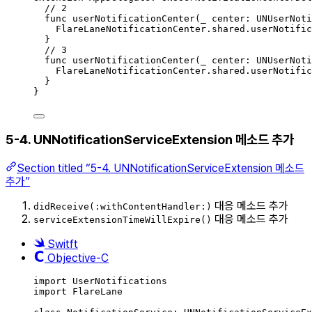
// 2
func
userNotificationCenter
(
_
 center: UNUserNoti
FlareLaneNotificationCenter.
shared
.
userNotific
}
// 3
func
userNotificationCenter
(
_
 center: UNUserNoti
FlareLaneNotificationCenter.
shared
.
userNotific
}
}
5-4. UNNotificationServiceExtension 메소드 추가
Section titled “5-4. UNNotificationServiceExtension 메소드
추가”
대응 메소드 추가
didReceive(:withContentHandler:)
대응 메소드 추가
serviceExtensionTimeWillExpire()
Switft
Objective-C
import
UserNotifications
import
FlareLane