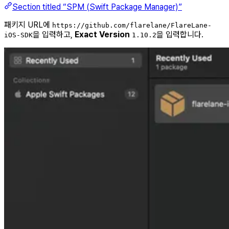
Section titled “SPM (Swift Package Manager)”
패키지 URL에
https://github.com/flarelane/FlareLane-
을 입력하고,
Exact Version
을 입력합니다.
iOS-SDK
1.10.2