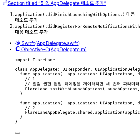
Section titled “5-2. AppDelegate 메소드 추가”
대응
application(:didFinishLaunchingWithOptions:)
메소드 추가
application(:didRegisterForRemoteNotificationsWith
대응 메소드 추가
Switft(AppDelegate.swift)
Objective-C(AppDelegate.m)
import
FlareLane
class
AppDelegate
:
UIResponder
, 
UIApplicationDeleg
func
application
(
_
 application: UIApplication, 
d
// 1
// 알림 권한 팝업 타이밍을 제어하려면 세 번째 파라미터를 
FlareLane.
initWithLaunchOptions
(
launchOptions,
}
func
application
(
_
 application: UIApplication, 
d
// 2
FlareLaneAppDelegate.
shared
.
application
(
applic
}
}