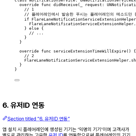
class
NotificationService
:
UNNotificationServiceEx
override
func
didReceive
(
_
 request: UNNotificati
// 1
// 플레어레인에서 발송한 푸시는 플레어레인의 메소드만 
if
 FlareLaneNotificationServiceExtensionHelper
FlareLaneNotificationServiceExtensionHelper.
}
else
{
// ...
}
}
override
func
serviceExtensionTimeWillExpire
()
{
// 2
FlareLaneNotificationServiceExtensionHelper.
sh
}
}
6. 유저ID 연동
Section titled “6. 유저ID 연동”
앱 설치 시 플레어레인에 생성된 기기는 ‘익명의 기기’이며 고객사가
별도로 관리하는 고유한
유저 ID
를 연동함으로써 플레어레인의 기기