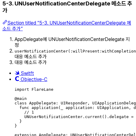
5-3. UNUserNotificationCenterDelegate 메소드 추
가
Section titled “5-3. UNUserNotificationCenterDelegate 메
소드 추가”
AppDelegate에 UNUserNotificationCenterDelegate 지
정
userNotificationCenter(:willPresent:withCompletion
대응 메소드 추가
대응 메소드 추가
Switft
Objective-C
import
FlareLane
@
main
class
AppDelegate
:
UIResponder
, 
UIApplicationDeleg
func
application
(
_
 application: UIApplication, 
d
// 1
UNUserNotificationCenter.
current
()
.
delegate
=
}
}
extension
AppDelegate
:
UNUserNotificationCenterDel