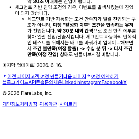
약 30초 이내
에는 진입이 됩니다.
세그먼트 기반 진입 조건의 경우, 이벤트를 발생시켰는데 진입
이 되지 않습니다.
세그먼트 기반 자동화는 조건 만족자가 일괄 진입되는 구
조가 아니라,
여정 “활성화 이후” 조건을 만족하는 유저
가 진입됩니다.
약 30분 내외 간격
으로 조건 만족 여부를
찾아 일괄 진입/탈출시킵니다. 세그먼트 자동화의 반복적
인 테스트를 위해서는 태그를 바꿔가며 업데이트해보면
서
조건 불만족(여정 탈출) -> 수십 분 뒤 -> 다시 조건
만족(여정 진입) 상태
로 만들어보시길 바랍니다.
마지막 업데이트:
2026. 6. 16.
이전 페이지
고객 여정 만들기
다음 페이지
여정 예약하기
블로그
가이드
API
콘솔
문의
채용
LinkedIn
Instagram
Facebook
X
© 2026 FlareLabs, Inc.
개인정보처리방침
·
이용약관
·
사이트맵