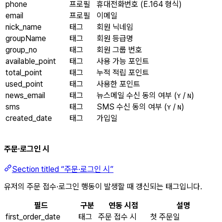
phone
프로필
휴대전화번호 (E.164 형식)
email
프로필
이메일
nick_name
태그
회원 닉네임
groupName
태그
회원 등급명
group_no
태그
회원 그룹 번호
available_point
태그
사용 가능 포인트
total_point
태그
누적 적립 포인트
used_point
태그
사용한 포인트
news_email
태그
뉴스메일 수신 동의 여부 (
/
)
Y
N
sms
태그
SMS 수신 동의 여부 (
/
)
Y
N
created_date
태그
가입일
주문·로그인 시
Section titled “주문·로그인 시”
유저의 주문 접수·로그인 행동이 발생할 때 갱신되는 태그입니다.
필드
구분
연동 시점
설명
first_order_date
태그
주문 접수 시
첫 주문일