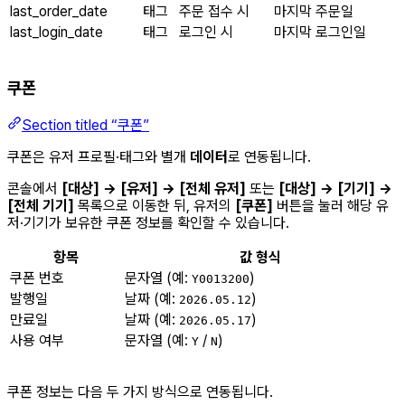
last_order_date
태그
주문 접수 시
마지막 주문일
last_login_date
태그
로그인 시
마지막 로그인일
쿠폰
Section titled “쿠폰”
쿠폰은 유저 프로필·태그와 별개
데이터
로 연동됩니다.
콘솔에서
[대상] → [유저] → [전체 유저]
또는
[대상] → [기기] →
[전체 기기]
목록으로 이동한 뒤, 유저의
[쿠폰]
버튼을 눌러 해당 유
저·기기가 보유한 쿠폰 정보를 확인할 수 있습니다.
항목
값 형식
쿠폰 번호
문자열 (예:
)
Y0013200
발행일
날짜 (예:
)
2026.05.12
만료일
날짜 (예:
)
2026.05.17
사용 여부
문자열 (예:
/
)
Y
N
쿠폰 정보는 다음 두 가지 방식으로 연동됩니다.