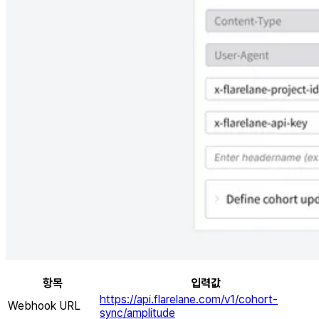
항목
입력값
https://api.flarelane.com/v1/cohort-
Webhook URL
sync/amplitude