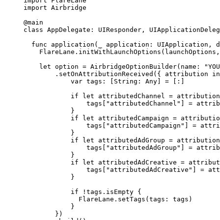
import
FlareLane
import
Airbridge
@
main
class
AppDelegate
:
UIResponder
, 
UIApplicationDeleg
func
application
(
_
 application: UIApplication, 
d
FlareLane.
initWithLaunchOptions
(
launchOptions,
let
 option 
=
AirbridgeOptionBuilder
(
name
:
"
YOU
.
setOnAttributionReceived
({
 attribution 
in
var
 tags: 
[
String
:
Any
]
=
 [
:
]
if
let
 attributedChannel 
=
 attribution
tags
[
"
attributedChannel
"
]
=
 attrib
}
if
let
 attributedCampaign 
=
 attributio
tags
[
"
attributedCampaign
"
]
=
 attri
}
if
let
 attributedAdGroup 
=
 attribution
tags
[
"
attributedAdGroup
"
]
=
 attrib
}
if
let
 attributedAdCreative 
=
 attribut
tags
[
"
attributedAdCreative
"
]
=
 att
}
if
!
tags.
isEmpty
{
FlareLane.
setTags
(
tags
:
 tags
)
}
})