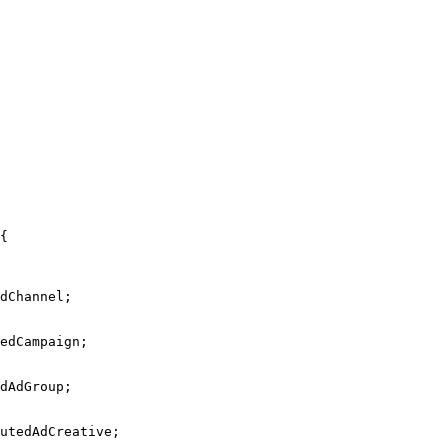
{
dChannel
;
edCampaign
;
dAdGroup
;
utedAdCreative
;