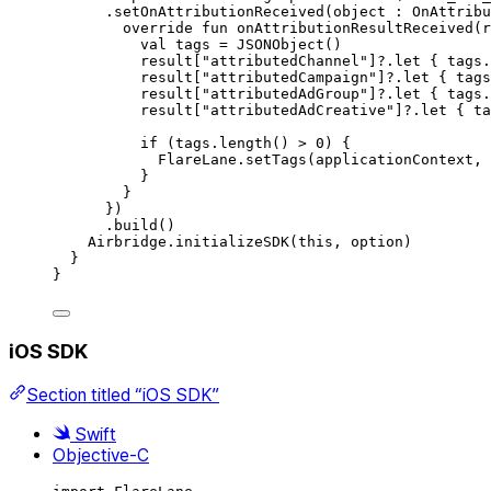
.
setOnAttributionReceived
(
object
 : 
OnAttribu
override
fun
onAttributionResultReceived
(r
val
 tags 
=
JSONObject
()
result[
"attributedChannel"
]?.
let
 { tags.
result[
"attributedCampaign"
]?.
let
 { tags
result[
"attributedAdGroup"
]?.
let
 { tags.
result[
"attributedAdCreative"
]?.
let
 { ta
if
 (tags.
length
() 
>
0
) {
FlareLane.
setTags
(applicationContext, 
}
}
})
.
build
()
Airbridge.
initializeSDK
(
this
, option)
}
}
iOS SDK
Section titled “iOS SDK”
Swift
Objective-C