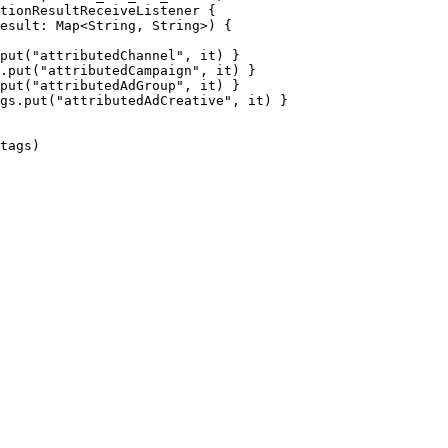
tionResultReceiveListener
 {
esult: 
Map
<
String
, 
String
>) {
put
(
"attributedChannel"
, it) }
.
put
(
"attributedCampaign"
, it) }
put
(
"attributedAdGroup"
, it) }
gs.
put
(
"attributedAdCreative"
, it) }
tags)