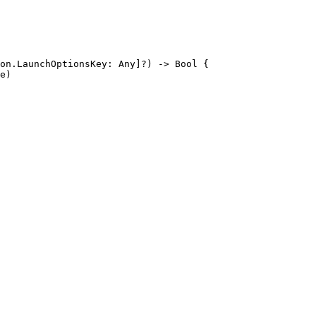
on.LaunchOptionsKey
:
Any
]?)
->
Bool
{
e
)