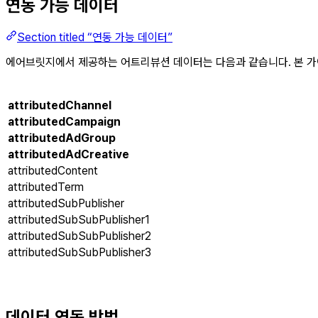
연동 가능 데이터
Section titled “연동 가능 데이터”
에어브릿지에서 제공하는 어트리뷰션 데이터는 다음과 같습니다. 본 가
attributedChannel
attributedCampaign
attributedAdGroup
attributedAdCreative
attributedContent
attributedTerm
attributedSubPublisher
attributedSubSubPublisher1
attributedSubSubPublisher2
attributedSubSubPublisher3
데이터 연동 방법