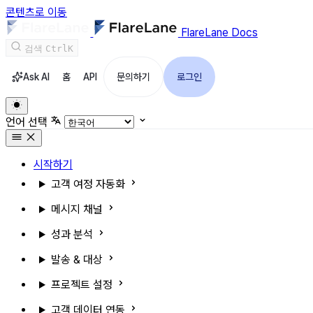
콘텐츠로 이동
FlareLane Docs
검색
Ctrl
K
Ask AI
홈
API
문의하기
로그인
언어 선택
시작하기
고객 여정 자동화
메시지 채널
성과 분석
발송 & 대상
프로젝트 설정
고객 데이터 연동