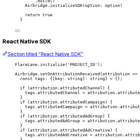
.
build
()
Airbridge.
initializeSDK
(
option
:
 option
)
return
true
}
React Native SDK
Section titled “React Native SDK”
FlareLane
.
initialize
(
'
PROJECT_ID
'
);
Airbridge
.
setOnAttributionReceived
(
attribution
=>
const 
tags
: {[
key
: 
string
]: 
string
} =
{};
if
(
attribution
.
attributedChannel
)
{
tags
.
attributedChannel
=
attribution
.
attribute
}
if
(
attribution
.
attributedCampaign
)
{
tags
.
attributedCampaign
=
attribution
.
attribut
}
if
(
attribution
.
attributedAdGroup
)
{
tags
.
attributedAdGroup
=
attribution
.
attribute
}
if
(
attribution
.
attributedAdCreative
)
{
tags
.
attributedAdCreative
=
attribution
.
attrib
}