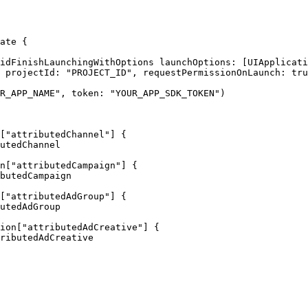
ate 
{
idFinishLaunchingWithOptions
 launchOptions: 
[
UIApplicati
 
projectId
:
"
PROJECT_ID
"
, 
requestPermissionOnLaunch
:
tru
R_APP_NAME
"
, 
token
:
"
YOUR_APP_SDK_TOKEN
"
)
[
"
attributedChannel
"
]
{
utedChannel
n
[
"
attributedCampaign
"
]
{
butedCampaign
[
"
attributedAdGroup
"
]
{
utedAdGroup
ion
[
"
attributedAdCreative
"
]
{
ributedAdCreative