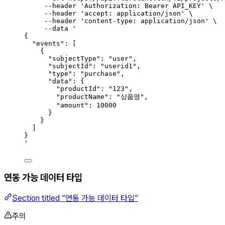
--header
'
Authorization: Bearer API_KEY
'
\
--header
'
accept: application/json
'
\
--header
'
content-type: application/json
'
\
--data
'
{
"events": [
{
"subjectType": "user",
"subjectId": "userid1",
"type": "purchase",
"data": {
"productId": "123",
"productName": "상품명",
"amount": 10000
}
}
]
}
'
연동 가능 데이터 타입
Section titled “연동 가능 데이터 타입”
주의