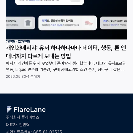
개인화 ∙ 초개인화
개인화메시지: 유저 하나하나마다 데이터, 행동, 톤 앤
매너까지 다르게 보내는 방법
메시지 개인화를 위해 무엇부터 준비할지 정리했습니다. 태그와 유저프로필
연동, Liquid 변수와 기본값, 구매 카테고리별 조건 분기, 장바구니 같은 행
동 데이터 반영까지 받는 사람마다 내용이 달라지는 메시지를 만드는 과정을
2026.05.30
·
4 분 읽기
다룹니다.
주식회사 플레어랩스
대표자: 김민혁
사업자등록번호: 865-81-02535