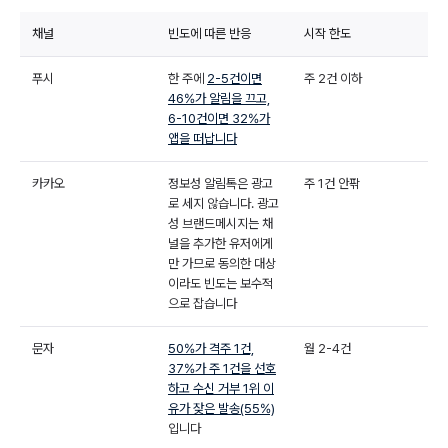
채널
빈도에 따른 반응
시작 한도
푸시
한 주에
2-5건이면
주 2건 이하
46%가 알림을 끄고,
6-10건이면 32%가
앱을 떠납니다
카카오
정보성 알림톡은 광고
주 1건 안팎
로 세지 않습니다. 광고
성 브랜드메시지는 채
널을 추가한 유저에게
만 가므로 동의한 대상
이라도 빈도는 보수적
으로 잡습니다
문자
50%가 격주 1건,
월 2-4건
37%가 주 1건을 선호
하고 수신 거부 1위 이
유가 잦은 발송(55%)
입니다