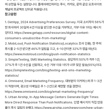
에 상한을 두는 설정입니다. 플레어레인에서는 푸시, 카카오, 문자 같은 오프사이트
채널에 프로젝트 단위로 적용됩니다.
참고문헌
1. GetApp, 2024 Advertising Preferences Survey. 미국 소비자의 56%가
한 회사에서 30일에 4건 이상을 받으면 수신을 거부하고, 거부 이유 1위는 메시지
양이다.
https://www.getapp.com/resources/digital-content-
consumers-unsubscribe-from-marketing/
2. MobiLoud, Push Notification Statistics(Localytics 조사 인용). 한 주에
푸시를 2-5건 받으면 46%가 알림을 끄고, 6-10건이면 32%가 앱을 떠난다.
https://www.mobiloud.com/blog/push-notification-statistics
3. SimpleTexting, SMS Marketing Statistics. 응답자의 50%가 격주 1건,
37%가 주 1건 수신을 선호하고, 수신 거부 이유 1위가 너무 잦은 발송(55%)이다.
https://simpletexting.com/blog/texting-and-sms-marketing-
statistics/
4. Omnisend, Email Marketing Frequency. 대부분의 이커머스에 주 1-3건
이 적정이며, 광고성 이메일은 주 1-2건으로 제한할 것을 권한다.
https://www.omnisend.com/blog/email-marketing-frequency/
5. Urban Airship, In-App Message Centers Generate Eight Times
More Direct Response Than Push Notifications. 인앱 메시지의 직접 반응
률이 푸시 알림의 8배다.
https://www.airship.com/newsroom/new-urban-