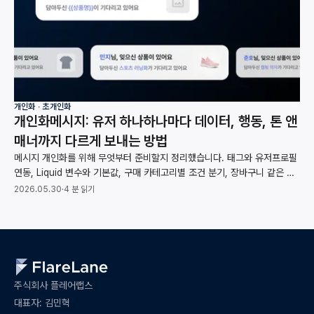
개인화 ∙ 초개인화
개인화메시지: 유저 하나하나마다 데이터, 행동, 톤 앤
매너까지 다르게 보내는 방법
메시지 개인화를 위해 무엇부터 준비할지 정리했습니다. 태그와 유저프로필
연동, Liquid 변수와 기본값, 구매 카테고리별 조건 분기, 장바구니 같은 행
동 데이터 반영까지 받는 사람마다 내용이 달라지는 메시지를 만드는 과정을
2026.05.30
·
4 분 읽기
다룹니다.
주식회사 플레어랩스
대표자: 김민혁