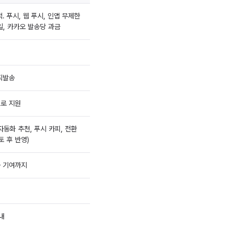
. 푸시, 웹 푸시, 인앱 무제한
일, 카카오 발송당 과금
직발송
로 지원
가 자동화 추천, 푸시 카피, 전환
토 후 반영)
 기여까지
내