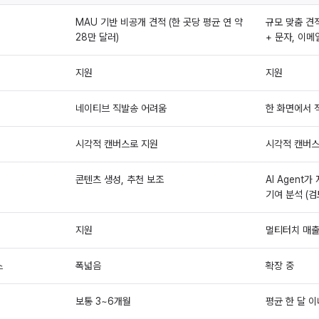
MAU 기반 비공개 견적 (한 곳당 평균 연 약
규모 맞춤 견적
28만 달러)
+ 문자, 이메
지원
지원
네이티브 직발송 어려움
한 화면에서 
시각적 캔버스로 지원
시각적 캔버스
콘텐츠 생성, 추천 보조
AI Agent
기여 분석 (검
지원
멀티터치 매출
스
폭넓음
확장 중
보통 3~6개월
평균 한 달 이