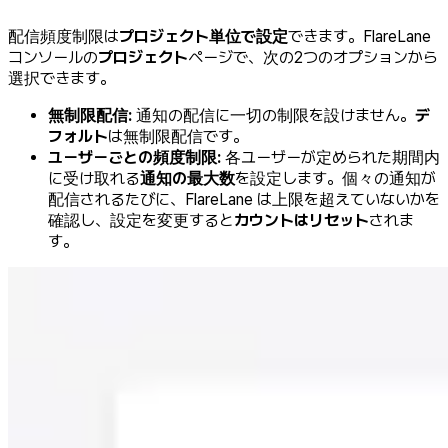
配信頻度制限は
プロジェクト単位で設定
できます。FlareLane
コンソールの
プロジェクト
ページで、次の2つのオプションから
選択できます。
無制限配信:
通知の配信に一切の制限を設けません。
デ
フォルト
は無制限配信です。
ユーザーごとの頻度制限:
各ユーザーが定められた期間内
に受け取れる
通知の最大数
を設定します。個々の通知が
配信されるたびに、FlareLane は上限を超えていないかを
確認し、設定を変更すると
カウントはリセット
されま
す。