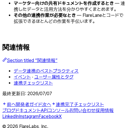
マーケター向けの共有ドキュメントを作成するとき
— 連
携したデータと活用方法を分かりやすくまとめます。
その他の連携作業が必要なとき
— FlareLaneとコードで
拡張できるほとんどの作業を手伝います。
関連情報
Section titled “関連情報”
データ連携のベストプラクティス
イベント
·
ユーザー属性とタグ
連携チェックリスト
最終更新日:
2026/07/07
前へ
開発者ガイド
次へ
連携完了チェックリスト
ブログ
ドキュメント
API
コンソール
お問い合わせ
採用情報
LinkedIn
Instagram
Facebook
X
© 2026 FlareLabs, Inc.