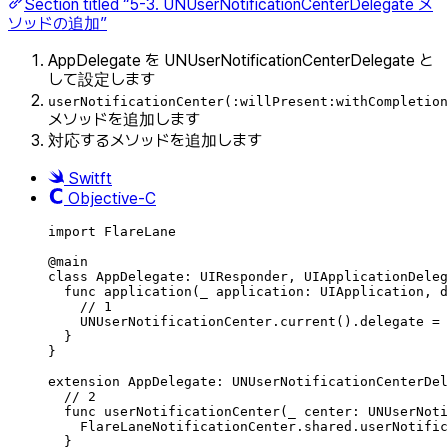
Section titled “5-3. UNUserNotificationCenterDelegate メ
ソッドの追加”
AppDelegate を UNUserNotificationCenterDelegate と
して設定します
userNotificationCenter(:willPresent:withCompletion
メソッドを追加します
対応するメソッドを追加します
Switft
Objective-C
import
FlareLane
@
main
class
AppDelegate
:
UIResponder
, 
UIApplicationDeleg
func
application
(
_
 application: UIApplication, 
d
// 1
UNUserNotificationCenter.
current
()
.
delegate
=
}
}
extension
AppDelegate
:
UNUserNotificationCenterDel
// 2
func
userNotificationCenter
(
_
 center: UNUserNoti
FlareLaneNotificationCenter.
shared
.
userNotific
}