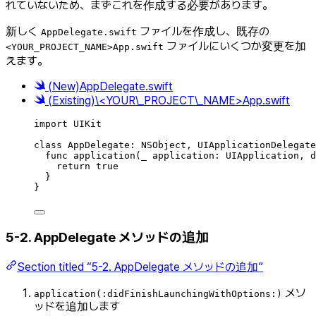
れていないため、まずこれを作成する必要があります。
新しく
ファイルを作成し、既存の
AppDelegate.swift
ファイルにいくつか変更を加
<YOUR_PROJECT_NAME>App.swift
えます。
(New)AppDelegate.swift
(Existing)\<YOUR\_PROJECT\_NAME>App.swift
import
UIKit
class
AppDelegate
:
NSObject
, 
UIApplicationDelegate
func
application
(
_
 application: UIApplication, 
d
return
true
}
}
5-2. AppDelegate メソッドの追加
Section titled “5-2. AppDelegate メソッドの追加”
メソ
application(:didFinishLaunchingWithOptions:)
ッドを追加します