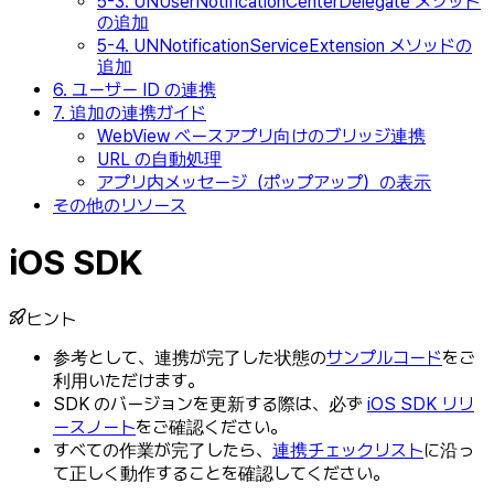
5-3. UNUserNotificationCenterDelegate メソッド
の追加
5-4. UNNotificationServiceExtension メソッドの
追加
6. ユーザー ID の連携
7. 追加の連携ガイド
WebView ベースアプリ向けのブリッジ連携
URL の自動処理
アプリ内メッセージ（ポップアップ）の表示
その他のリソース
iOS SDK
ヒント
参考として、連携が完了した状態の
サンプルコード
をご
利用いただけます。
SDK のバージョンを更新する際は、必ず
iOS SDK リリ
ースノート
をご確認ください。
すべての作業が完了したら、
連携チェックリスト
に沿っ
て正しく動作することを確認してください。