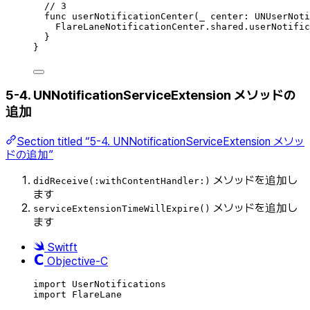
// 3
func
userNotificationCenter
(
_
 center: UNUserNoti
FlareLaneNotificationCenter.
shared
.
userNotific
}
}
5-4. UNNotificationServiceExtension メソッドの
追加
Section titled “5-4. UNNotificationServiceExtension メソッ
ドの追加”
メソッドを追加し
didReceive(:withContentHandler:)
ます
メソッドを追加し
serviceExtensionTimeWillExpire()
ます
Switft
Objective-C
import
UserNotifications
import
FlareLane