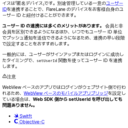
イスは「匿名デバイス」です。別途管理している一意の
ユーザー
ID
を連携することで、FlareLane のデバイスをお客様自身のユ
ーザー ID と紐付けることができます。
ユーザー ID の連携には多くのメリットがあります。
会員と非
会員を区別できるようになるほか、いつでもユーザー ID 単位
でプッシュ通知を送信できるようになるため、連携の早い段階
で設定することをおすすめします。
一般的には、ユーザーがサインアップまたはログインに成功し
たタイミングで、
関数を使ってユーザー ID を連携
setUserId
します。
注意
WebView ベースのアプリではログインがウェブサイト側で行わ
れるため、
WebView ベースのモバイルアプリブリッジ
を設定し
ている場合は、
Web SDK 側から setUserId を呼び出しても
問題ありません。
Switft
Objective-C