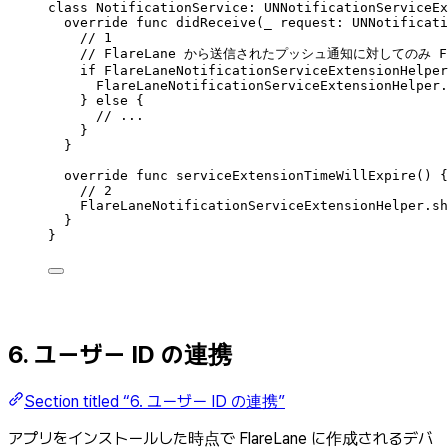
class
NotificationService
:
UNNotificationServiceEx
override
func
didReceive
(
_
 request: UNNotificati
// 1
// FlareLane から送信されたプッシュ通知に対してのみ
if
 FlareLaneNotificationServiceExtensionHelper
FlareLaneNotificationServiceExtensionHelper.
}
else
{
// ...
}
}
override
func
serviceExtensionTimeWillExpire
()
{
// 2
FlareLaneNotificationServiceExtensionHelper.
sh
}
}
6. ユーザー ID の連携
Section titled “6. ユーザー ID の連携”
アプリをインストールした時点で FlareLane に作成されるデバ