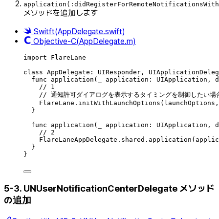
application(:didRegisterForRemoteNotificationsWith
メソッドを追加します
Switft(AppDelegate.swift)
Objective-C(AppDelegate.m)
import
FlareLane
class
AppDelegate
:
UIResponder
, 
UIApplicationDeleg
func
application
(
_
 application: UIApplication, 
d
// 1
// 通知許可ダイアログを表示するタイミングを制御したい場合は、
FlareLane.
initWithLaunchOptions
(
launchOptions,
}
func
application
(
_
 application: UIApplication, 
d
// 2
FlareLaneAppDelegate.
shared
.
application
(
applic
}
}
5-3. UNUserNotificationCenterDelegate メソッド
の追加