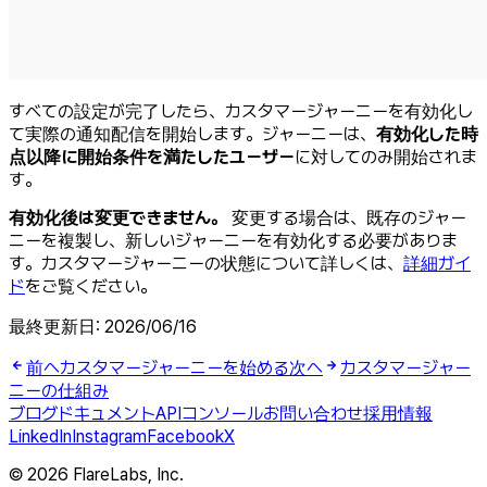
すべての設定が完了したら、カスタマージャーニーを有効化し
て実際の通知配信を開始します。ジャーニーは、
有効化した時
点以降に開始条件を満たしたユーザー
に対してのみ開始されま
す。
有効化後は変更できません。
変更する場合は、既存のジャー
ニーを複製し、新しいジャーニーを有効化する必要がありま
す。カスタマージャーニーの状態について詳しくは、
詳細ガイ
ド
をご覧ください。
最終更新日:
2026/06/16
前へ
カスタマージャーニーを始める
次へ
カスタマージャー
ニーの仕組み
ブログ
ドキュメント
API
コンソール
お問い合わせ
採用情報
LinkedIn
Instagram
Facebook
X
© 2026 FlareLabs, Inc.