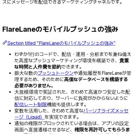
スにメッセージを配信できるマーケティングチャネルです。
FlareLaneのモバイルプッシュの強み
Section titled “FlareLaneのモバイルプッシュの強み”
わずか1行のコードで、配信・運用・分析までを兼ね備え
た高度なプッシュマーケティング環境を構築でき、
貴重
な時間と人件費を節約
できます。
膨大な数の
プッシュトークン
や通知履歴をFlareLaneが管
理するため、そのために
高価なデータベースを構築する
必要がありません
。
大規模環境で実証された、きわめて高速かつ安定した配
信に対応しており、サーバーに負荷がかからないように
配信レート制限
機能も提供します。
変数を活用した、きわめて高度な
パーソナライズメッセ
ージ（Liquid）
を実現できます。
通知の権限がブロックされている場合は、アプリの設定
画面へ直接遷移させるなど、
権限を再許可してもらうま