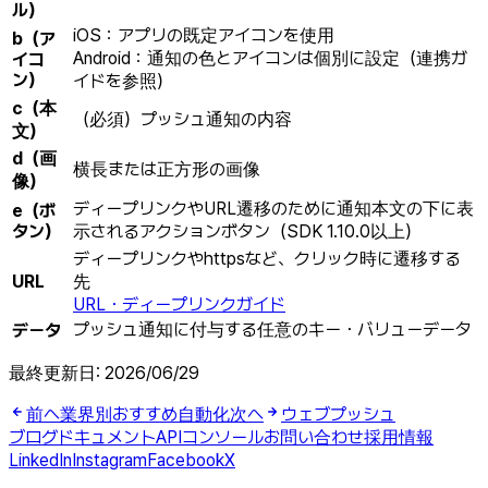
ル）
iOS：アプリの既定アイコンを使用
b（ア
Android：通知の色とアイコンは個別に設定（連携ガ
イコ
ン）
イドを参照）
c（本
（必須）プッシュ通知の内容
文）
d（画
横長または正方形の画像
像）
ディープリンクやURL遷移のために通知本文の下に表
e（ボ
タン）
示されるアクションボタン（SDK 1.10.0以上）
ディープリンクやhttpsなど、クリック時に遷移する
URL
先
URL・ディープリンクガイド
プッシュ通知に付与する任意のキー・バリューデータ
データ
最終更新日:
2026/06/29
前へ
業界別おすすめ自動化
次へ
ウェブプッシュ
ブログ
ドキュメント
API
コンソール
お問い合わせ
採用情報
LinkedIn
Instagram
Facebook
X