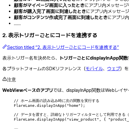
顧客がマイページ画面に入ったとき
にアプリ内メッセージを
顧客が購入完了画面に到達したとき
にアプリ内メッセージを表
顧客がコンテンツ作成完了画面に到達したとき
にアプリ内メ
……
2. 表示トリガーごとにコードを連携する
Section titled “2. 表示トリガーごとにコードを連携する”
表示トリガー名を決めたら、
トリガーごとにdisplayInApp
各プラットフォームのSDKリファレンス（
モバイル
、
ウェブ
）を
注意
WebViewベースのアプリ
では、displayInApp関数はWeb
// ホーム画面の読み込み時に次の関数を実行する
FlareLane
.
displayInApp
(
"
home
"
);
// データを渡すと、詳細なトリガーフィルターとして利用できる
FlareLane
.
displayInApp
(
"
view_product
"
,
{
"
product_