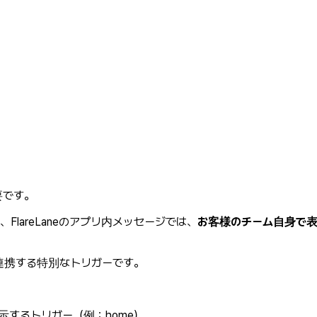
要です。
lareLaneのアプリ内メッセージでは、
お客様のチーム自身で表
連携する特別なトリガーです。
示するトリガー（例：home）