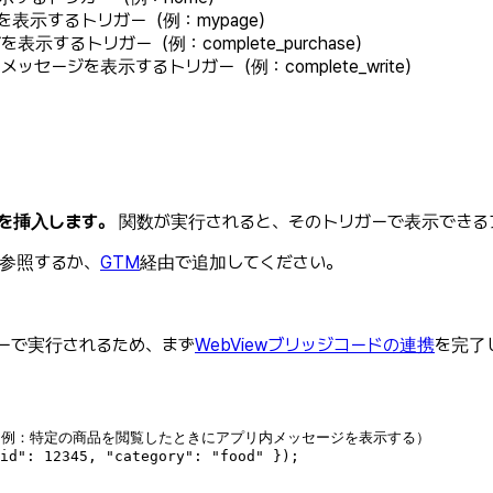
表示するトリガー（例：mypage）
示するトリガー（例：complete_purchase）
ッセージを表示するトリガー（例：complete_write）
関数を挿入します。
関数が実行されると、そのトリガーで表示できる
参照するか、
GTM
経由で追加してください。
レイヤーで実行されるため、まず
WebViewブリッジコードの連携
を完了
（例：特定の商品を閲覧したときにアプリ内メッセージを表示する）
id
"
:
12345
,
"
category
"
:
"
food
"
});